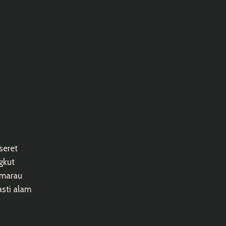
seret
gkut
emarau
sti alam