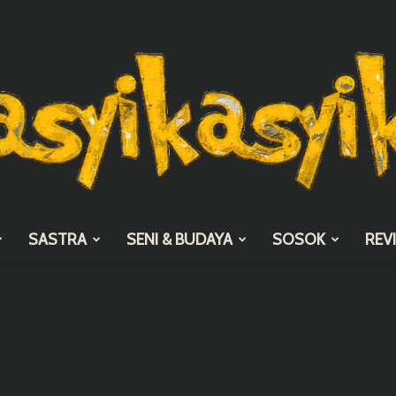
SASTRA
SENI & BUDAYA
SOSOK
REV
asyikasyik.com