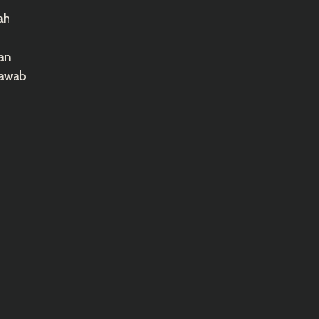
ah
uan
jawab