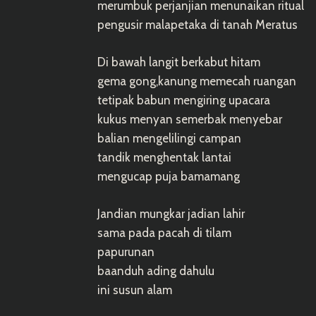
merumbuk perjanjian menunaikan ritual
pengusir malapetaka di tanah Meratus
Di bawah langit berkabut hitam
gema gong,kanung memecah ruangan
tetipak babun mengiring upacara
kukus menyan semerbak menyebar
balian mengelilingi campan
tandik menghentak lantai
mengucap puja bamamang
Jandian mungkar jadian lahir
sama pada pacah di tilam
papurunan
baanduh ading dahulu
ini susun alam