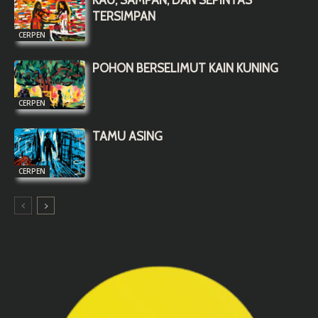
TERSIMPAN
CERPEN
POHON BERSELIMUT KAIN KUNING
CERPEN
TAMU ASING
CERPEN