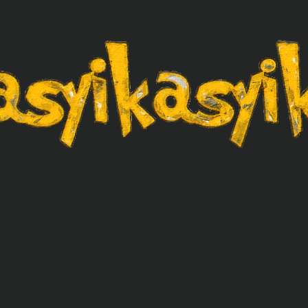
asyikasyik.com