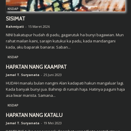
KISDAP
SISIMAT
Rahmiyati
-
15 Maret 2026
NINI bakatupur hudah di padu, gagarutuk ha bunyi bagawian. Mun
rahat mailan kaini, sarajin kutukui ka padu, kada mandangani
kada, aku baparak banarai. Saban...
KISDAP
HAPATAN NANG KAAMPAT
Jamal T. Suryanata
-
25 Juni 2023
HUDAH manalu bulan nangini Alan kadapati hakun mangaluar lagi.
Kada banyak bunyi jua. Bahinip di rumah haja. Hatinya paguni haja
asa liwar marista. Samana...
KISDAP
HAPATAN NANG KATALU
Jamal T. Suryanata
-
19 Mei 2023