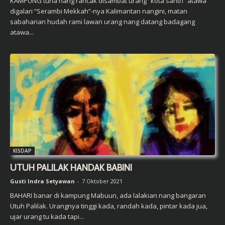
KAMPUNG tuha nang rancak disambat urang “kota santri” atawa
digalari “Serambi Mekkah”-nya Kalimantan nangini, matan
sabaharian hudah rami lawan urang nang datang badagang
atawa...
KISDAP
UTUH PALILAK HANDAK BABINI
Gusti Indra Setyawan
-
7 Oktober 2021
BAHARI banar di kampung Mabuun, ada lalakian nang bangaran
Utuh Palilak. Urangnya tinggi kada, randah kada, pintar kada jua,
ujar urang tu kada tapi...