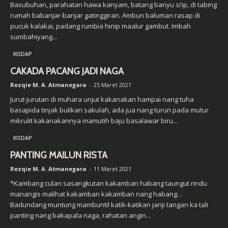
Basubuhan, parahatan hawa kanyam, batang banyu si’ip, di tabing
rumah babanjar-banjar gatinggiran. Ambun baluman rasap di
pucuk kalakai, padang rumbia hinip maalur gambut. Imbah
sumbahiyang...
KISDAP
CAKADA PACANG JADI NAGA
Rezqie M. A. Atmanegara
-
25 Maret 2021
Jurut-jurutan di muhara unjut kakanakan hampai nang tuha
basapida tinjak bulikan sakulah, ada jua nang turun pada mutur
mikrulit kakanakannya mamutih baju basalawar biru...
KISDAP
PANTING MAILUN RISTA
Rezqie M. A. Atmanegara
-
11 Maret 2021
*Kambang culan sasangkutan kakamban habang taungut rindu
manangis malihat kakamban kakamban nang habang…
Badundang muntung mambuntil katik-katikan jariji tangan ka tali
panting nang bakapala naga, rahatan angin...