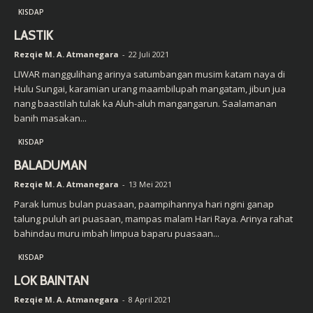
KISDAP
LASTIK
Rezqie M. A. Atmanegara
-
22 Juli 2021
LIWAR manggulihang arinya satumbangan musim katam naya di
Hulu Sungai, karamian urang maambilupah mangatam, jibun jua
nang baastilah tulak ka Aluh-aluh mangangarun. Saalamanan
banih masakan...
KISDAP
BALADUMAN
Rezqie M. A. Atmanegara
-
13 Mei 2021
Parak lumus bulan puasaan, paampihannya hari ngini ganap
talung puluh ari puasaan, mampas malam Hari Raya. Arinya rahat
bahindau muru imbah limpua baparu puasaan...
KISDAP
LOK BAINTAN
Rezqie M. A. Atmanegara
-
8 April 2021