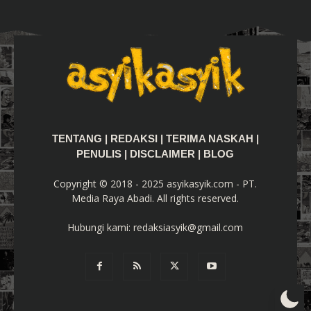
TENTANG
|
REDAKSI
|
TERIMA NASKAH
|
PENULIS
|
DISCLAIMER
|
BLOG
Copyright © 2018 - 2025 asyikasyik.com - PT.
Media Raya Abadi. All rights reserved.
Hubungi kami:
redaksiasyik@gmail.com