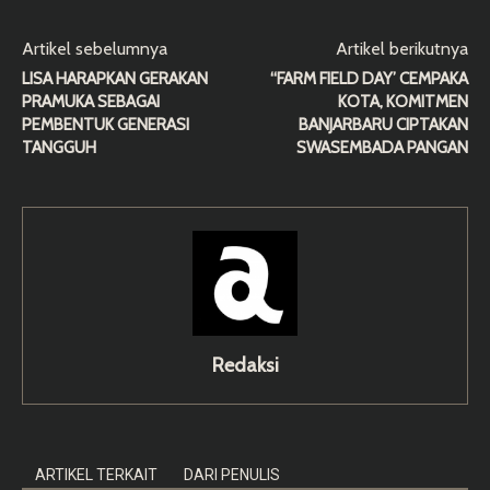
Artikel sebelumnya
Artikel berikutnya
LISA HARAPKAN GERAKAN
“FARM FIELD DAY’ CEMPAKA
PRAMUKA SEBAGAI
KOTA, KOMITMEN
PEMBENTUK GENERASI
BANJARBARU CIPTAKAN
TANGGUH
SWASEMBADA PANGAN
Redaksi
ARTIKEL TERKAIT
DARI PENULIS