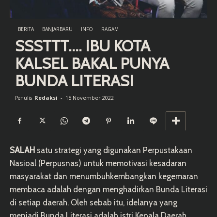
BERITA
BANJARBARU
INFO
RAGAM
SSSTTT…. IBU KOTA
KALSEL BAKAL PUNYA
BUNDA LITERASI
Redaksi
-
15 November 2022
Penulis
SALAH
satu strategi yang digunakan Perpustakaan
Nasioal (Perpusnas) untuk memotivasi kesadaran
masyarakat dan menumbuhkembangkan kegemaran
membaca adalah dengan menghadirkan Bunda Literasi
di setiap daerah. Oleh sebab itu, idelanya yang
menjadi Bunda Literasi adalah istri Kepala Daerah,