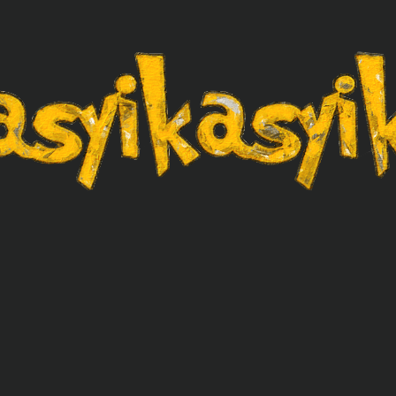
asyikasyik.com