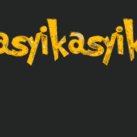
asyikasyik.com