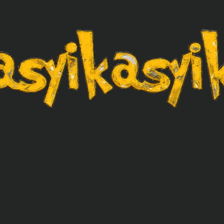
asyikasyik.com