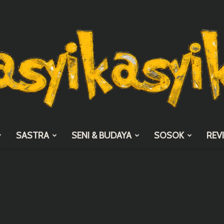
SASTRA
SENI & BUDAYA
SOSOK
REV
asyikasyik.com