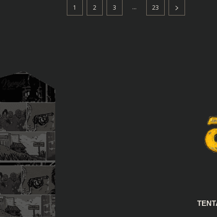
...
1
2
3
23
TEN