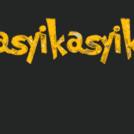
asyikasyik.com