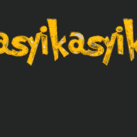
asyikasyik.com