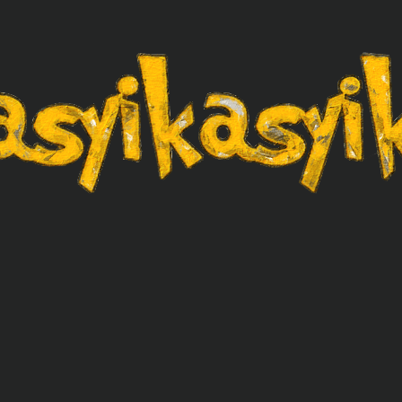
asyikasyik.com