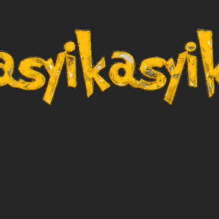
asyikasyik.com