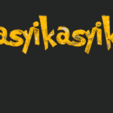
asyikasyik.com