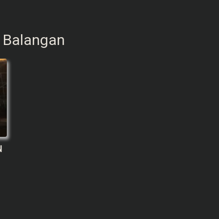
n Balangan
N