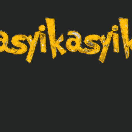
asyikasyik.com