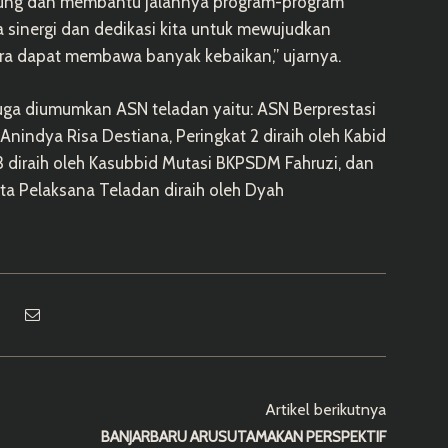
ukung dan membantu jalannya program-program
sinergi dan dedikasi kita untuk mewujudkan
ra dapat membawa banyak kebaikan,” ujarnya.
juga diumumkan ASN teladan yaitu: ASN Berprestasi
 Anindya Risa Destiana, Peringkat 2 diraih oleh Kabid
 3 diraih oleh Kasubbid Mutasi BKPSDM Fahruzi, dan
rta Pelaksana Teladan diraih oleh Dyah
Artikel berikutnya
BANJARBARU ARUSUTAMAKAN PERSPEKTIF