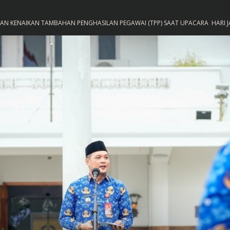
N KENAIKAN TAMBAHAN PENGHASILAN PEGAWAI (TPP) SAAT UPACARA HARI JAD