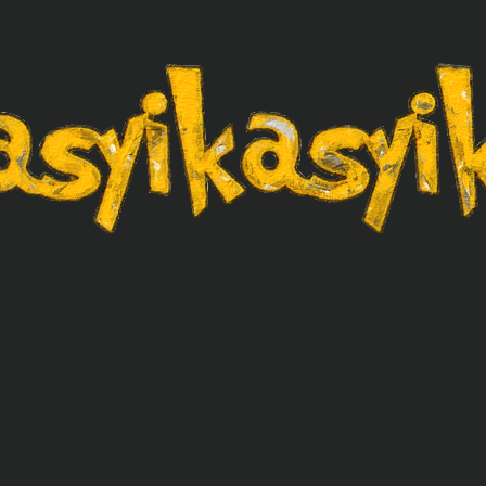
asyikasyik.com