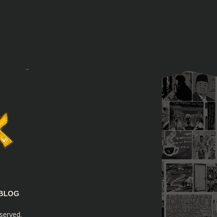
BLOG
served.