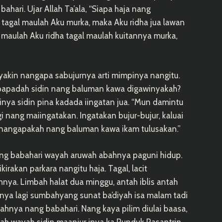
ahari. Ujar Allah Ta’ala, “Siapa haja nang
 tagal maulah Aku murka, maka Aku ridha jua lawan
 maulah Aku ridha tagal maulah kuitannya murka,
i yakin nangapa sabujurnya arti mimpinya nangitu.
 papadah sidin nang baluman kawa digawinyakah?
nya sidin pina kadada iingatan jua. “Mun damintu
agi nang maiingatakan. Ingatakan bujur-bujur, kaluai
 nangapakah nang baluman kawa ikam tulusakan.”
ng babahari wayah aruwah abahnya paguni hidup.
irakan parkara nangitu haja. Tagal, lacit
nya. Limbah halat dua minggu, antah iblis antah
nya lagi sumbahyang sunat ba’diyah isa malam tadi
hnya nang babahari. Nang kaya pilim diulai baasa,