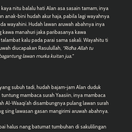
aya nitu balalu hati Alan asa sasain tamam, inya
un anak-bini hudah akur haja, pabila lagi wayahnya
ada wayahini. Hudah lawan aruwah abahnya inya
g kawa manahuri jaka paribasanya kawa
k talambat kalu pada parai sama sakali. Wayahitu ti
uwah diucapakan Rasulullah,
“Ridha Allah tu
bagantung lawan murka kuitan jua.”
yang subuh tadi, hudah bajam-jam Alan duduk
h tuntung mambaca surah Yaasiin, inya mambaca
ah Al-Waaqi’ah disambungnya pulang lawan surah
ang sing lawasan gasan mangirimi aruwah abahnya.
ai halus nang batumat tumbuhan di sakulilingan