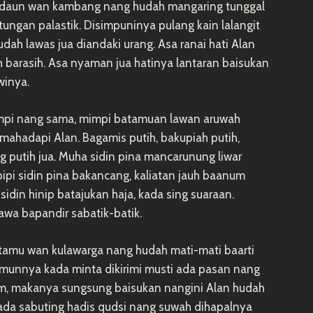
ik daun wan kambang nang hudah mangaring tunggal
ngan palastik. Disimpuninya pulang kain lalangit
dah lawas jua diandaki urang. Asa ranai hati Alan
barasih. Asa nyaman jua hatinya lantaran baisukan
winya.
mimpi nang sama, mimpi batamuan lawan aruwah
 mahadapi Alan. Bagamis putih, bakupiah putih,
 putih jua. Muha sidin pina mancarunung liwar
 pipi sidin pina bakancang, kaliatan jauh baanum
 sidin hinip batajukan haja, kada sing suaraan.
kawa bapandir sabatik-batik.
batamu wan kulawarga nang hudah mati-mati baarti
lamunnya kada minta dikirimi musti ada pasan nang
m, makanya sungsung baisukan nangini Alan hudah
 ada sabuting hadis qudsi nang suwah dihapalnya