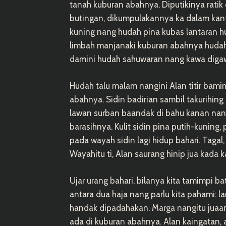
tanah kuburan abahnya. Diputikinya rat
butingan, dikumpulakannya ka dalam kantu
kuning nang hudah pina kubas lantaran hu
limbah manjanaki kuburan abahnya hudah 
damini hudah sahuwaran nang kawa diga
Hudah talu malam nangini Alan titir ba
abahnya. Sidin badirian sambil takurihing
lawan surban baandak di bahu kanan nang
barasihnya. Kulit sidin pina putih-kuning,
pada wayah sidin lagi hidup bahari. Tagal,
Wayahitu ti, Alan saurang hinip jua kada 
Ujar urang bahari, bilanya kita tamimpi 
antara dua haja nang parlu kita pahami: 
handak dipadahakan. Marga nangitu juaa
ada di kuburan abahnya. Alan kaingatan,