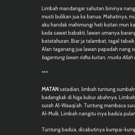
Limbah mandangar sahutan bininya nang k
musti bulikan jua ka banua. Mahatinya, m
aku handak mahimungi hati kuitan mun k
kada sawat babakti, lawan umanya baran
batatahuran. Biar ja talambat, tagal tabai
Alan taganang jua lawan papadah nang s
bagantung lawan ridha kuitan, murka Allah 
***
MATAN
satadian, limbah tuntung sumbah
badangkak di higa kubur abahnya. Limba
surah Al-Waaqi’ah. Tuntung mambaca sur
Al-Mulk. Limbah nangitu inya badu’a pul
Tuntung badu’a, dicabutinya kumpai-kump