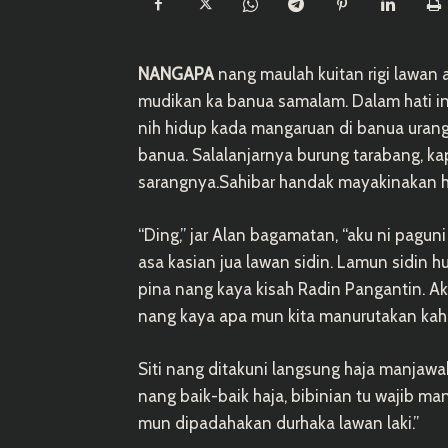
NANGAPA
nang maulah kuitan rigi lawan 
mudikan ka banua samalam. Dalam hati in
nih hidup kada mangaruan di banua urang
banua. Salalanjarnya burung tarabang, ka
sarangnya.Sahibar handak mayakinakan ha
“Ding,” jar Alan bagamatan, “aku ni pagu
asa kasian jua lawan sidin. Lamun sidin h
pina nang kaya kisah Radin Pangantin. A
nang kaya apa mun kita manurutakan kahand
Siti nang ditakuni langsung haja manjawab
nang baik-baik haja, bibinian tu wajib man
mun dipadahakan durhaka lawan laki.”