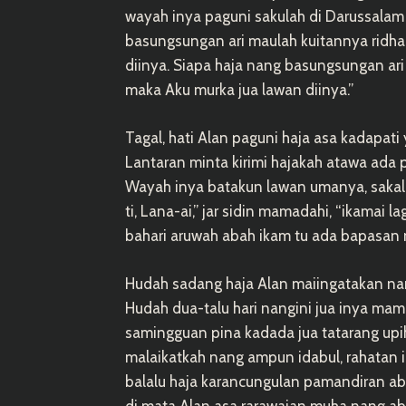
wayah inya paguni sakulah di Darussalam b
basungsungan ari maulah kuitannya ridha
diinya. Siapa haja nang basungsungan ari
maka Aku murka jua lawan diinya.”
Tagal, hati Alan paguni haja asa kadapat
Lantaran minta kirimi hajakah atawa ada
Wayah inya batakun lawan umanya, sakali
ti, Lana-ai,” jar sidin mamadahi, “ikamai l
bahari aruwah abah ikam tu ada bapasan
Hudah sadang haja Alan maiingatakan na
Hudah dua-talu hari nangini jua inya mamik
samingguan pina kadada jua tatarang upih
malaikatkah nang ampun idabul, rahatan i
balalu haja karancungulan pamandiran aba