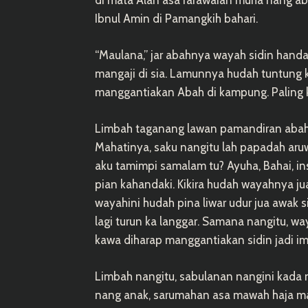
di mata Alan asa rarawaian muha nang ab
Ibnul Amin di Pamangkih bahari.
“Maulana,” jar abahnya wayah sidin handak
mangaji di sia. Lamunnya hudah tuntung 
manggantiakan Abah di kampung. Paling ka
Limbah taganang lawan pamandiran abahn
Mahatinya, saku nangitu lah papadah ar
aku tamimpi samalam tu? Ayuha, Bahai, i
pian kahandaki. Kikira hudah wayahnya jua
wayahini hudah pina liwar udur jua awak 
lagi turun ka langgar. Samana nangitu, way
kawa diharap manggantiakan sidin jadi i
Limbah nangitu, sabulanan nangini kada 
nang anak, sarumahan asa mawah haja man