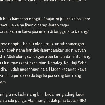
ah wayah sidin maanjur inya ka Punduk Pasantrin
 bulik kamarian nangitu, “bujur-bujur lah kaina ikam
kawa jua kaina ikam diharap-harap cagar
da ikam ni kawa jadi imam di langgar kita barang.”
ya nangitu, balalu Alan untuk-untuk saurangan.
uwah abah nang handak disampaiakan sidin wayah
nsha Allah ulun gawi bagamatan lamun damintu nang
 ulun manggantiakan pian. Napalagi Kai Haji Sabri
sidin. Hudah gagaringan haja. Hudah kadapati kawa
ahini ti pina kakada lagi ha jua urang lain nang
mam.
nang uma, kada nang bini, kada nang ading, kada
janaki parigal Alan nang hudah pina tabalik 180