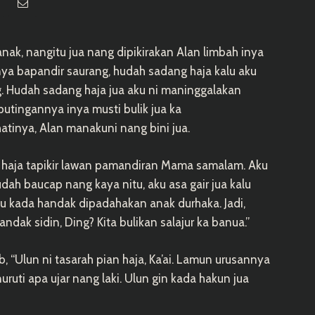
anak, nangitu jua nang dipikirakan Alan limbah inya
ya bapandir saurang, hudah sadang haja kalu aku
. Hudah sadang haja jua aku ni maninggalakan
putingannya inya musti bulik jua ka
tinya, Alan manakuni nang bini jua.
ni haja tapikir lawan pamandiran Mama samalam. Aku
udah baucap nang kaya nitu, aku asa gair jua kalu
ku kada handak dipadahakan anak durhaka. Jadi,
ak sidin, Ding? Kita bulikan salajur ka banua.”
, “Ulun ni tasarah pian haja, Ka’ai. Lamun urusannya
uruti apa ujar nang laki. Ulun gin kada hakun jua