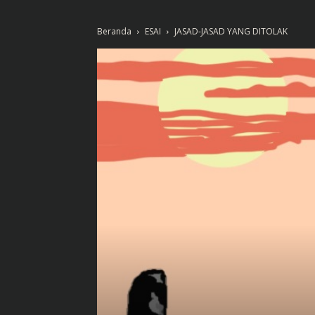
Beranda
ESAI
JASAD-JASAD YANG DITOLAK