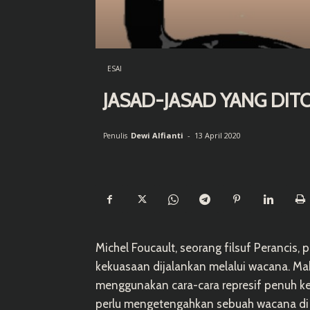
ESAI
JASAD-JASAD YANG DIT
Dewi Alfianti
-
13 April 2020
Penulis
Michel Foucault, seorang filsuf Perancis
kekuasaan dijalankan melalui wacana. Mak
menggunakan cara-cara represif penuh ke
perlu mengetengahkan sebuah wacana di t