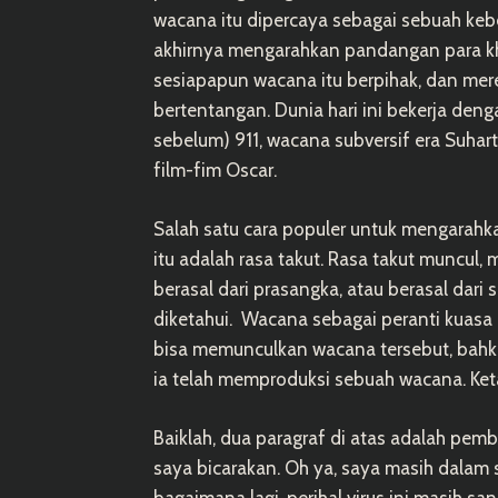
wacana itu dipercaya sebagai sebuah keb
akhirnya mengarahkan pandangan para kh
sesiapapun wacana itu berpihak, dan me
bertentangan. Dunia hari ini bekerja den
sebelum) 911, wacana subversif era Suha
film-fim Oscar.
Salah satu cara populer untuk mengarah
itu adalah rasa takut. Rasa takut muncul, 
berasal dari prasangka, atau berasal dari
diketahui. Wacana sebagai peranti kuasa l
bisa memunculkan wacana tersebut, bahk
ia telah memproduksi sebuah wacana. Ke
Baiklah, dua paragraf di atas adalah pem
saya bicarakan. Oh ya, saya masih dalam
bagaimana lagi, perihal virus ini masih sa