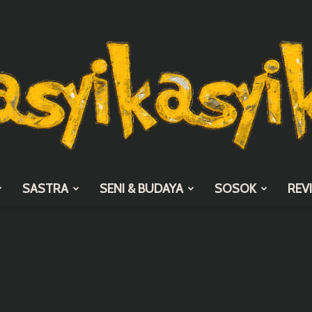
SASTRA
SENI & BUDAYA
SOSOK
REV
asyikasyik.com