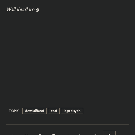
Wallahua’lam.
@
TOPIK
dewi alfianti
esai
lagu aisyah