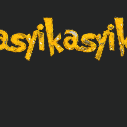
asyikasyik.com