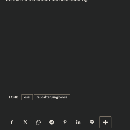
TOPIK
esai
raudal tanjung banua