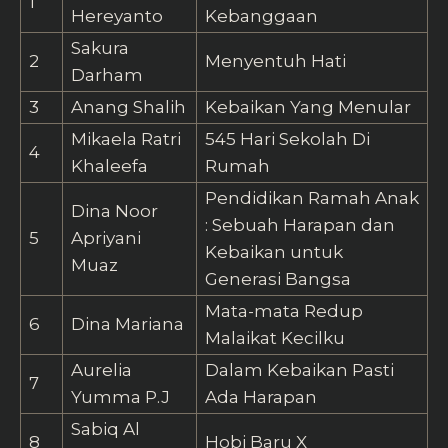
1
Hereyanto
Kebanggaan
Sakura
2
Menyentuh Hati
Darham
3
Anang Shalih
Kebaikan Yang Menular
Mikaela Ratri
545 Hari Sekolah Di
4
Khaleefa
Rumah
Pendidikan Ramah Anak
Dina Noor
: Sebuah Harapan dan
5
Apriyani
Kebaikan untuk
Muaz
Generasi Bangsa
Mata-mata Redup
6
Dina Mariana
Malaikat Kecilku
Aurelia
Dalam Kebaikan Pasti
7
Yumma P.J
Ada Harapan
Sabiq Al
8
Hobi Baru X