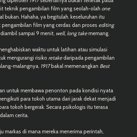
ang diperoleh
1917
sebenarnya bukan terletak pada
ait teknik pengambilan film yang seolah-olah
one
al bukan. Hahaha, ya begitulah. keseluruhan itu
 pengambilan film yang cerdas dan proses
editing
diambil sampai 9 menit,
well, long take
memang.
menghabiskan waktu untuk latihan atau simulasi
uk mengurangi risiko
retake
daripada pengambilan
emalang-malangnya,
1917
bakal memenangkan
Best
kan untuk membawa penonton pada kondisi nyata
ngikuti para tokoh utama dari jarak dekat menjadi
a tokoh bergerak. Secara psikologis itu terasa
alam cerita.
ju markas di mana mereka menerima perintah,