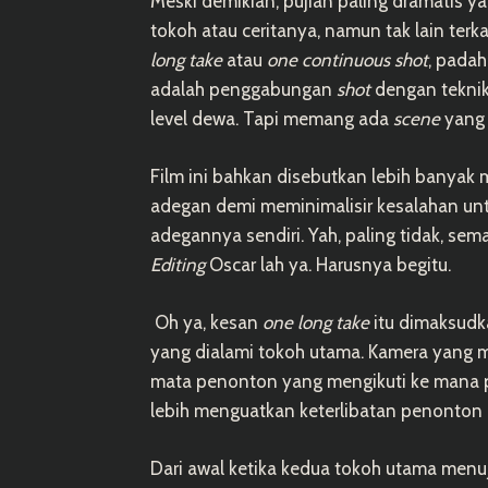
Meski demikian, pujian paling dramatis y
tokoh atau ceritanya, namun tak lain terk
long take
atau
one continuous shot
, padah
adalah penggabungan
shot
dengan teknik
level dewa. Tapi memang ada
scene
yang 
Film ini bahkan disebutkan lebih banyak 
adegan demi meminimalisir kesalahan unt
adegannya sendiri. Yah, paling tidak, s
Editing
Oscar lah ya. Harusnya begitu.
Oh ya, kesan
one long take
itu dimaksud
yang dialami tokoh utama. Kamera yang me
mata penonton yang mengikuti ke mana par
lebih menguatkan keterlibatan penonton d
Dari awal ketika kedua tokoh utama menu