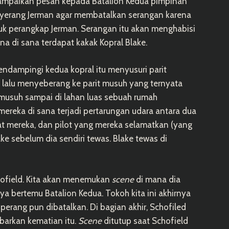
ampaikan pesan kepada Batalion Kedua pimpinan
yerang Jerman agar membatalkan serangan karena
uk perangkap Jerman. Serangan itu akan menghabisi
na di sana terdapat kakak Kopral Blake.
mendampingi kedua kopral itu menyusuri parit
, lalu menyeberang ke parit musuh yang ternyata
 musuh sampai di lahan luas sebuah rumah
ereka di sana terjadi pertarungan udara antara dua
at mereka, dan pilot yang mereka selamatkan (yang
ke sebelum dia sendiri tewas. Blake tewas di
chofield. Kita akan menemukan
scene
di mana dia
nya bertemu Batalion Kedua. Tokoh kita ini akhirnya
erang pun dibatalkan. Di bagian akhir, Schofiled
barkan kematian itu.
Scene
ditutup saat Schofield