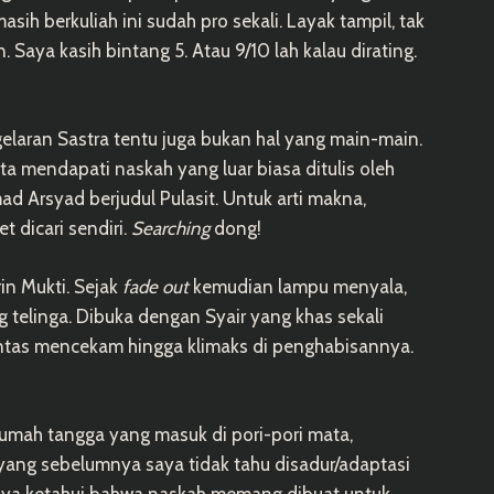
sih berkuliah ini sudah pro sekali. Layak tampil, tak
. Saya kasih bintang 5. Atau 9/10 lah kalau dirating.
gelaran Sastra tentu juga bukan hal yang main-main.
 kita mendapati naskah yang luar biasa ditulis oleh
 Arsyad berjudul Pulasit. Untuk arti makna,
t dicari sendiri.
Searching
dong!
rin Mukti. Sejak
fade out
kemudian lampu menyala,
 telinga. Dibuka dengan Syair yang khas sekali
antas mencekam hingga klimaks di penghabisannya.
rumah tangga yang masuk di pori-pori mata,
ang sebelumnya saya tidak tahu disadur/adaptasi
 saya ketahui bahwa naskah memang dibuat untuk