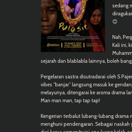
sedang ma
diragukan
😊
Nah, Per
Kali ini,
Muhammad
sejarah dan blablabla lainnya, boleh bange
Pergelaran sastra disutradarai oleh S Paje
vibes “banjar” langsung masuk ke gendang
melayunya, ditengarai ke aroma drama l
Man man man, tap tap tap!
Kengerian terbalut lubang-lubang drama 
menghuni pendengaran. Sebagai naskah y
dari karya cerpen/puisi apa (yang kelak,