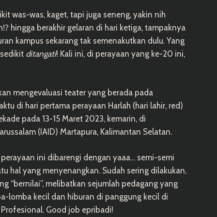
it was-was, kaget, tapi juga seneng, yakin nih
h
⁉️
hingga berakhir gelaran di hari ketiga, tampaknya
turan kampus sekarang tak semenakutkan dulu. Yang
-sedikit
ditangati
! Kali ini, di perayaan yang ke-20 ini,
kan mengevaluasi teater yang berada pada
u di hari pertama perayaan Harlah (hari lahir, red)
ekade pada 13-15 Maret 2023, kemarin, di
russalam (IAID) Martapura, Kalimantan Selatan.
perayaan ini dibarengi dengan yaaa… semi-semi
uatu hal yang menyenangkan. Sudah sering dilakukan,
ang “bernilai”, melibatkan sejumlah pedagang yang
-lomba kecil dan hiburan di panggung kecil di
 Profesional. Good job epribadi!