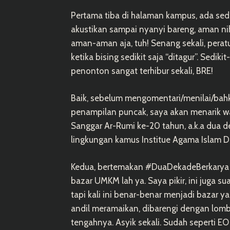
Pertama tiba di halaman kampus, ada sedik
akustikan sampai nyanyi bareng, aman ni
aman-aman aja, tuh! Senang sekali, pera
ketika bising sedikit saja “ditagur”. Sedikit
penonton sangat terhibur sekali, BRE!
Baik, sebelum mengomentari/menilai/bah
penampilan puncak, saya akan menarik wakt
Sanggar Ar-Rumi ke-20 tahun, a.k.a dua d
lingkungan kamus Institue Agama Islam Da
Kedua, bertemakan #DuaDekadeBerkarya 
bazar UMKM lah ya. Saya pikir, ini juga s
tapi kali ini benar-benar menjadi bazar y
andil meramaikan, dibarengi dengan lomba
tengahnya. Asyik sekali. Sudah seperti EO