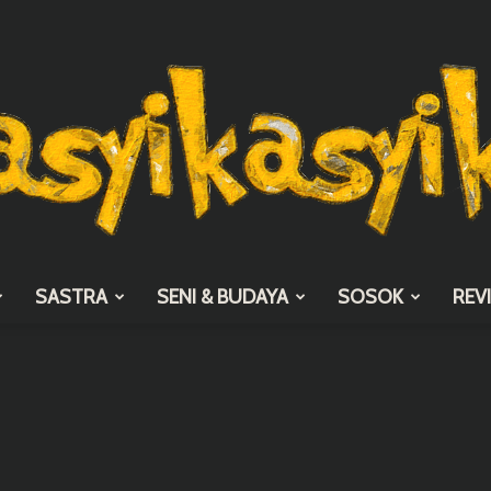
SASTRA
SENI & BUDAYA
SOSOK
REV
asyikasyik.com