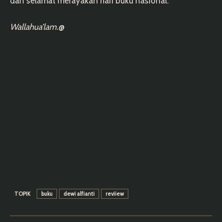
dan selamat merayakan hari buku nasional.
Wallahua’lam.
@
TOPIK
buku
dewi alfianti
reviiew