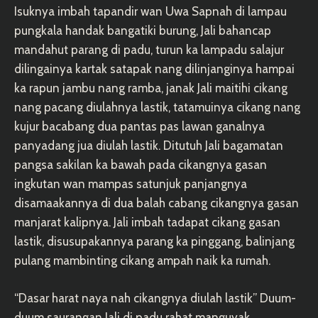
Isuknya imbah tapandir wan Uwa Sapnah di lampau
pungkala handak bangatiki burung, Jali bahancap
mandahut parang di padu, turun ka lampadu salajur
dilingainya kartak satapak nang dilinjanginya hampai
ka rapun jambu nang ramba, janak Jali maitihi cikang
nang pacang diulahnya lastik, tatamuinya cikang nang
kujur bacabang dua pantas pas lawan ganalnya
panyadang jua diulah lastik. Ditutuh Jali bagamatan
pangsa sakilan ka bawah pada cikangnya gasan
ingkutan wan mampas satunjuk panjangnya
disamaakannya di dua balah cabang cikangnya gasan
manjarat kalipnya. Jali imbah tadapat cikang gasan
lastik, disusupakannya parang ka pinggang, balinjang
pulang mambinting cikang ampah naik ka rumah.
“Dasar harat naya nah cikangnya diulah lastik” Duum-
duum saurangan Jali di padu rahat manguyak