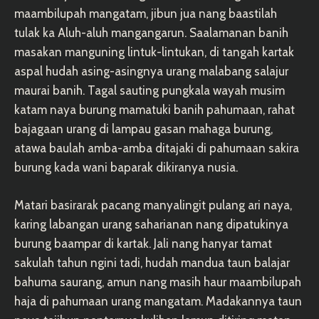
maambilupah mangatam, jibun jua nang baastilah
tulak ka Aluh-aluh mangangarun. Saalamanan banih
masakan manguning lintuk-lintukan, di tangah kartak
aspal hudah asing-asingnya urang malabang salajur
maurai banih. Tagal sauting pungkala wayah musim
katam naya burung mamatuki banih pahumaan, rahat
bajagaan urang di lampau gasan mahaga burung,
atawa baulah amba-amba ditajaki di pahumaan sakira
burung kada wani baparak dikiranya nusia.
Matari basirarak pacang manyalingit pulang ari naya,
karing labangan urang saharianan nang dipatukinya
burung baampar di kartak. Jali nang hanyar tamat
sakulah tahun ngini tadi, hudah mandua taun balajar
bahuma saurang, amun nang masih haur maambilupah
haja di pahumaan urang mangatam. Madakannya taun