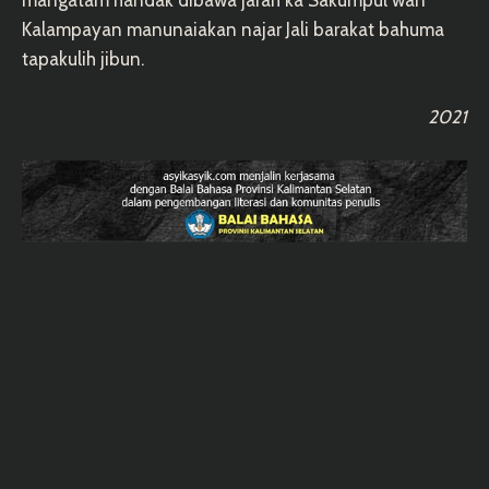
mangatam handak dibawa jarah ka Sakumpul wan
Kalampayan manunaiakan najar Jali barakat bahuma
tapakulih jibun.
2021