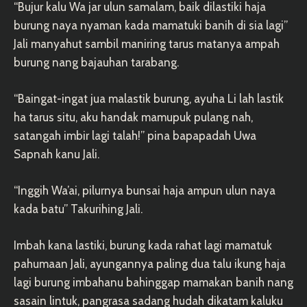
“Bujur kalu Wa jar ulun samalam, baik dilastiki haja
burung naya nyaman kada mamatuki banih di sia lagi”
Jali manyahut sambil maniring tarus matanya ampah
burung nang bajauhan tarabang.
“Baingat-ingat jua malastik burung, ayuha Li lah lastik
ha tarus situ, aku handak mamupuk pulang nah,
satangah imbir lagi talah!” pina bapapadah Uwa
Sapnah kanu Jali.
“Inggih Wa’ai, pilurnya bunsai haja ampun ulun naya
kada batu” Takurihing Jali.
Imbah kana lastiki, burung kada rahat lagi mamatuk
pahumaan Jali, ayungannya paling dua talu ikung haja
lagi burung imbahanu bahinggap mamakan banih nang
sasain lintuk, pangrasa sadang hudah dikatam kaluku