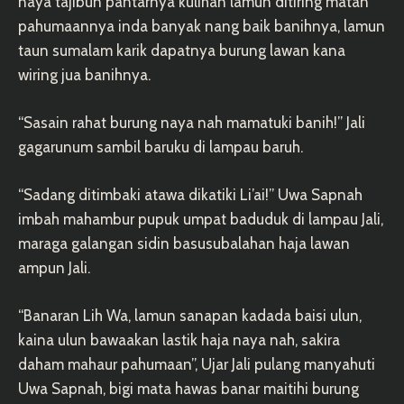
naya tajibun pantarnya kulihan lamun ditiring matan
pahumaannya inda banyak nang baik banihnya, lamun
taun sumalam karik dapatnya burung lawan kana
wiring jua banihnya.
“Sasain rahat burung naya nah mamatuki banih!” Jali
gagarunum sambil baruku di lampau baruh.
“Sadang ditimbaki atawa dikatiki Li’ai!” Uwa Sapnah
imbah mahambur pupuk umpat baduduk di lampau Jali,
maraga galangan sidin basusubalahan haja lawan
ampun Jali.
“Banaran Lih Wa, lamun sanapan kadada baisi ulun,
kaina ulun bawaakan lastik haja naya nah, sakira
daham mahaur pahumaan”, Ujar Jali pulang manyahuti
Uwa Sapnah, bigi mata hawas banar maitihi burung