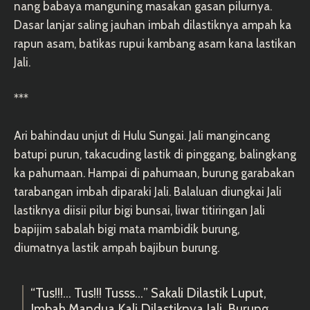
nang babaya manguning masakan gasan pilurnya.
Dasar lanjar saling jauhan imbah dilastiknya ampah ka
rapun asam, batikas rupui kambang asam kana lastikan
Jali.
***
Ari bahindau unjut di Hulu Sungai. Jali mangincang
batupi purun, takacuding lastik di pinggang, balingkang
ka pahumaan. Hampai di pahumaan, burung garabakan
tarabangan imbah diparaki Jali. Balaluan diungkai Jali
lastiknya diisii pilur bigi bunsai, liwar titiringan Jali
bapijim sabalah bigi mata mambidik burung,
diumatnya lastik ampah bajibun burung.
“Tus!!!… Tus!!! Tusss…” Sakali Dilastik Luput,
Imbah Mandua Kali Dilastiknya Jali, Burung