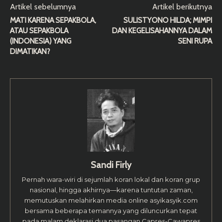
Artikel sebelumnya
Artikel berikutnya
MATI KARENA SEPAKBOLA,
SULISTYONO HILDA; MIMPI
ATAU SEPAKBOLA
DAN KEGELISAHANNYA DALAM
(INDONESIA) YANG
SENI RUPA
DIMATIKAN?
Sandi Firly
Pernah wara-wiri di sejumlah koran lokal dan koran grup
nasional, hingga akhirnya—karena tuntutan zaman,
memutuskan melahirkan media online asyikasyik.com
bersama beberapa temannya yang diluncurkan tepat
pada malam deklarasi dua pasangan Capres-Cawapres