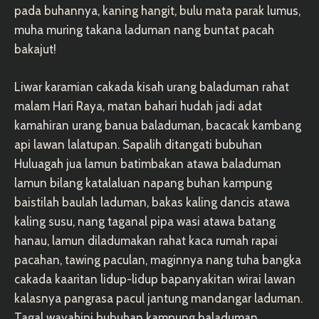
pada buhannya, kaning hangit, bulu mata parak lumus,
muha muring takana laduman nang buntat pacah
bakajut!
Liwar karamian cakada kisah urang baladuman rahat
malam Hari Raya, matan bahari hudah jadi adat
kamahiran urang banua baladuman, bacacak kambang
api lawan lalatupan. Sapalih ditangati bubuhan
Huluagah jua lamun batimbakan atawa baladuman
lamun bilang katalaluan napang buhan kampung
baistilah baulah laduman, bakas kaling dancis atawa
kaling susu, nang taganal pipa wasi atawa batang
hanau, lamun diladumakan rahat kaca rumah rapai
pacahan, tawing paculan, maginnya nang tuha bangka
cakada kaaritan lidup-lidup bapanyakitan wirai lawan
kalasnya pangrasa pacul jantung mandangar laduman.
Tagal wayahini bubuhan kampung baladuman