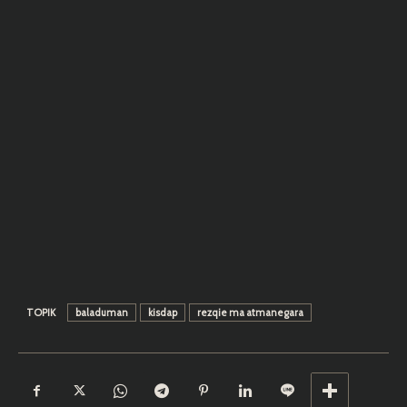
TOPIK
baladuman
kisdap
rezqie ma atmanegara