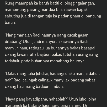
ikung maampah ka baruh batiti di pinggir galangan,
mambinting parang mandua bilah lawan kapak
sabuting jua di tangan tuju ka padang haur di pancung
baruh.
“Nang manalah Radi haurnya nang cucuk gasan
ditabang” Utuh Juhdi manyuruh kawannya Radi
mamilih haur, tatingau jua buhannya bakas basapai
cikang lawan ratik bajibun bakas tutuhan urang nang
tadahulu pada buhannya manabang haurnya.
“Dalas nang tuha Juhdi’ai, hadangi diaku maitihi dahulu
nah” Radi calingak calinguk manyilak padang sabat
cikang haur nang badaun rimbun.
“Naya pang kayadipana, nahaplah?” Utuh Juhdi pina
manunjuk ka batang haur nang pina mining. Di