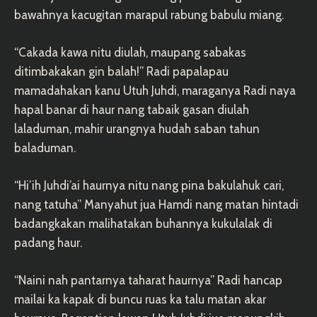
bawahnya kacugitan marapul rabung babulu miang.
“Cakada kawa nitu diulah, maupang sabakas
ditimbakakan gin balah!” Radi papalapau
mamadahakan kanu Utuh Juhdi, maraganya Radi naya
hapal banar di haur nang tabaik gasan diulah
laladuman, mahir urangnya hudah saban tahun
baladuman.
“Hi’ih Juhdi’ai haurnya nitu nang pina bakulahuk cari,
nang tatuha” Manyahut jua Hamdi nang matan hintadi
badangkakan malihatakan buhannya kukulalak di
padang haur.
“Naini nah pantarnya taharat haurnya” Radi hancap
mailai ka kapak di buncu ruas ka talu matan akar