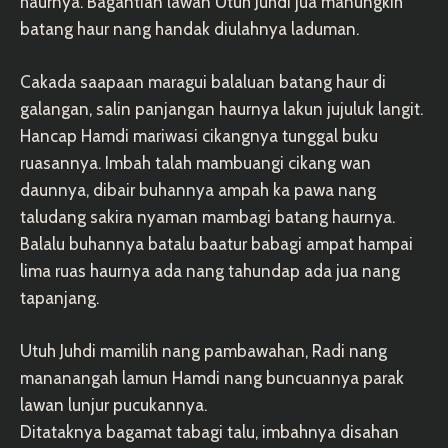
haurnya. Bagantian lawan Utuh Juhdi jua manungkih
batang haur nang handak diulahnya laduman.
Cakada saapaan maragui balaluan batang haur di
galangan, salin panjangan haurnya lakun jujuluk langit.
Hancap Hamdi mariwasi cikangnya tunggal buku
ruasannya. Imbah talah mambuangi cikang wan
daunnya, dibair buhannya ampah ka pawa nang
taludang sakira nyaman mambagi batang haurnya.
Balalu buhannya batalu baatur babagi ampat hampai
lima ruas haurnya ada nang tahundap ada jua nang
tapanjang.
Utuh Juhdi mamilih nang pambawahan, Radi nang
mananangah lamun Hamdi nang buncuannya parak
lawan lunjur pucukannya.
Ditataknya bagamat tabagi talu, imbahnya disahan