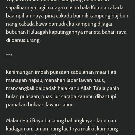
sapalihannya lagi maraga musim bala Kuruna cakada
baampihan naya pina cakada burinik kampung bajibun
nang cakada kawa bamudik ka kampung dijagai
bubuhan Huluagah kaputingannya marista bahari raya
di banua urang.
***
Kahimungan imbah puasaan sabulanan maarit ati,
managan napsu, manahan lapar lawan haus,
mancangkali baibadah haja kanu Allah Ta’ala pahin
bulan puasaan, puas liur saraba karumu dihantupi
pamakan bukaan lawan sahur.
Malam Hari Raya basaung bahangkuyan laduman
kadaguman, lamun nang lacitnya malikit kambang