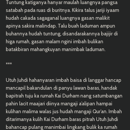
Tuntung katiganya hanyar maulah luangnya pangsa
satabah pada ruas di buritnya. Kikira talus jariji iyaam
hudah cakada sagaganal luangnya gasan malikit
apinya sakira malindap. Talu buah laduman ampun
buhannya hudah tuntung, disandarakannya bajijir di
higa rumah, gasan malam ngini imbah bulikan
batakbiran mahangkuyan manimbak laduman.
***
Utuh Juhdi hahanyaran imbah baisa di langgar hancap
mancapil bakandulan di panyu lawan baras, handak
bapitrah tuju ka rumah Kai Durham nang satumbangan
pahin lacit maajari diinya mangaji a’alipan hampai
kulihan malima walas jus hudah mangaji Qur’an. Imbah
ditarimanya kulih Kai Durham baras pitrah Utuh Juhdi
bahancap pulang manimbai lingkang bulik ka rumah