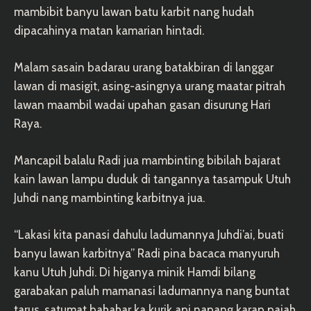
mambibit banyu lawan batu karbit nang hudah
dipacahinya matan kamarian hintadi.
Malam sasain badarau urang batakbiran di langgar
lawan di masigit, asing-asingnya urang maatar pitrah
lawan maambil wadai upahan gasan disurung Hari
Raya.
Mancapil balalu Radi jua mambinting bibilah bajarat
kain lawan lampu duduk di tangannya tasampuk Utuh
Juhdi nang mambinting karbitnya jua.
“Lakasi kita panasi dahulu ladumannya Juhdi’ai, buati
banyu lawan karbitnya” Radi pina bacaca manyuruh
kanu Utuh Juhdi. Di higanya minik Hamdi bilang
garabakan paluh mamanasi ladumannya nang buntat
tarus, satumat bahahar ka kurik api napang karap pajah