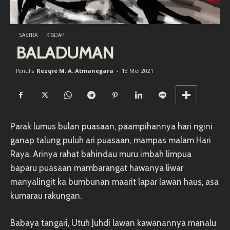
SASTRA
KISDAP
BALADUMAN
Rezqie M. A. Atmanegara
-
13 Mei 2021
Penulis
Parak lumus bulan puasaan, paampihannya hari ngini
ganap talung puluh ari puasaan, mampas malam Hari
Raya. Arinya rahat bahindau muru imbah limpua
baparu puasaan mambarangat hawanya liwar
manyalingit ka bumbunan maarit lapar lawan haus, asa
kumarau rakungan.
Babaya tangari, Utuh Juhdi lawan kawanannya manalu