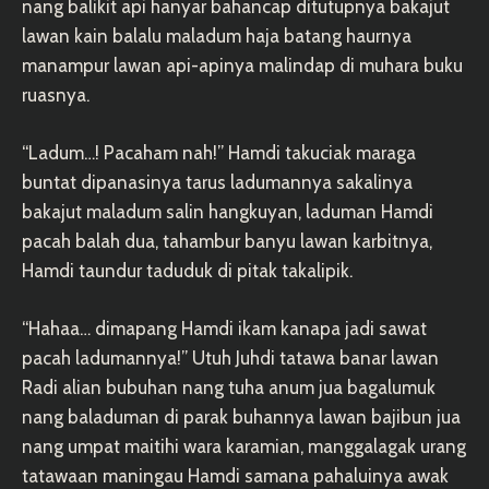
nang balikit api hanyar bahancap ditutupnya bakajut
lawan kain balalu maladum haja batang haurnya
manampur lawan api-apinya malindap di muhara buku
ruasnya.
“Ladum…! Pacaham nah!” Hamdi takuciak maraga
buntat dipanasinya tarus ladumannya sakalinya
bakajut maladum salin hangkuyan, laduman Hamdi
pacah balah dua, tahambur banyu lawan karbitnya,
Hamdi taundur taduduk di pitak takalipik.
“Hahaa… dimapang Hamdi ikam kanapa jadi sawat
pacah ladumannya!” Utuh Juhdi tatawa banar lawan
Radi alian bubuhan nang tuha anum jua bagalumuk
nang baladuman di parak buhannya lawan bajibun jua
nang umpat maitihi wara karamian, manggalagak urang
tatawaan maningau Hamdi samana pahaluinya awak