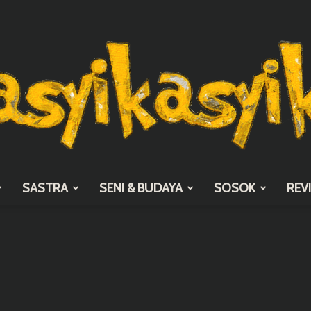
SASTRA
SENI & BUDAYA
SOSOK
REV
asyikasyik.com