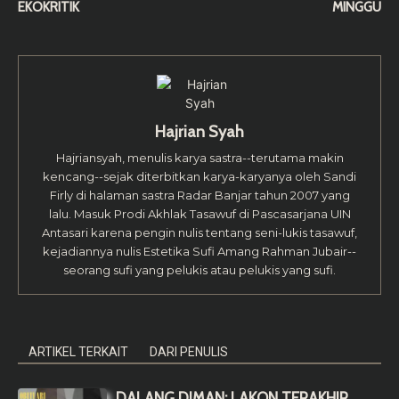
EKOKRITIK
MINGGU
Hajrian Syah
Hajriansyah, menulis karya sastra--terutama makin
kencang--sejak diterbitkan karya-karyanya oleh Sandi
Firly di halaman sastra Radar Banjar tahun 2007 yang
lalu. Masuk Prodi Akhlak Tasawuf di Pascasarjana UIN
Antasari karena pengin nulis tentang seni-lukis tasawuf,
kejadiannya nulis Estetika Sufi Amang Rahman Jubair--
seorang sufi yang pelukis atau pelukis yang sufi.
ARTIKEL TERKAIT
DARI PENULIS
DALANG DIMAN; LAKON TERAKHIR