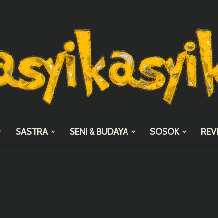
SASTRA
SENI & BUDAYA
SOSOK
REV
asyikasyik.com