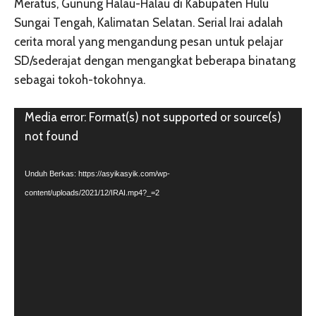
Meratus, Gunung Halau-Halau di Kabupaten Hulu
Sungai Tengah, Kalimatan Selatan. Serial Irai adalah
cerita moral yang mengandung pesan untuk pelajar
SD/sederajat dengan mengangkat beberapa binatang
sebagai tokoh-tokohnya.
Pemutar
Media error: Format(s) not supported or source(s)
Video
not found
Unduh Berkas: https://asyikasyik.com/wp-
content/uploads/2021/12/IRAI.mp4?_=2