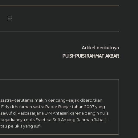
Artikel berikutnya
PUISI-PUISI RAHMAT AKBAR
a sastra--terutama makin kencang--sejak diterbitkan
Firly di halaman sastra Radar Banjar tahun 2007 yang
asawuf di Pascasarjana UIN Antasari karena pengin nulis
, kejadiannya nulis Estetika Sufi Amang Rahman Jubair--
tau pelukis yang sufi.