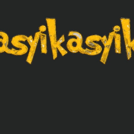
asyikasyik.com