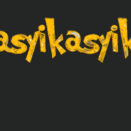
asyikasyik.com