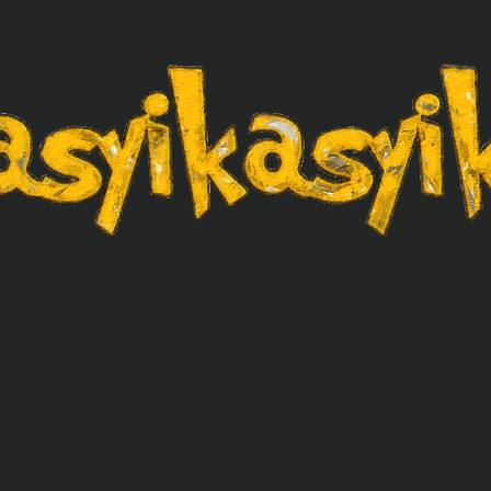
asyikasyik.com