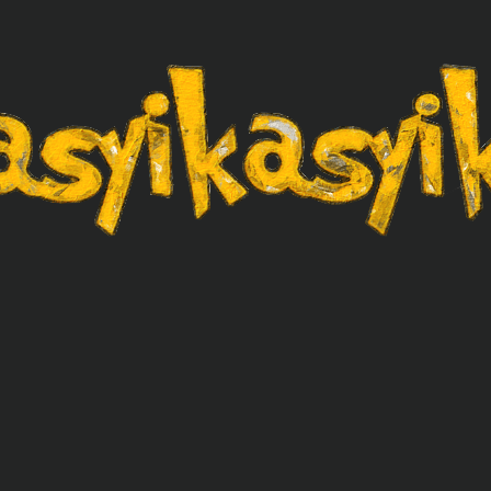
asyikasyik.com