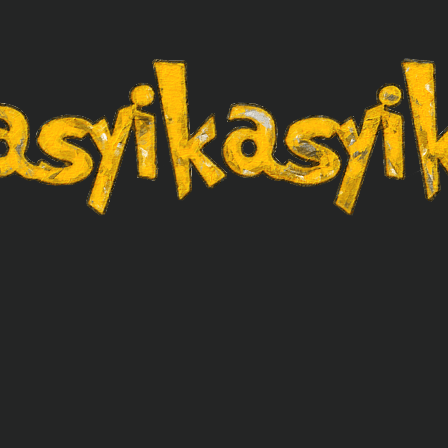
asyikasyik.com